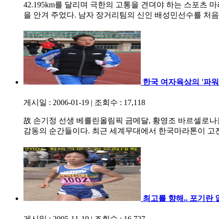
42.195km를 달리며 극한의 고통을 견뎌야 하는 스포츠
을 안겨 주었다. 남자 장거리팀의 신인 배성민선수를 처음
한국 여자육상의 '파워
게시일 : 2006-01-19
|
조회수 : 17,118
故 손기정 선생 베를린올림픽 금메달, 황영조 바르셀로나올
감동의 순간들이다. 최근 세계무대에서 한국마라톤이 고
최고를 향해.. 포기란 
게시일 : 2005-11-19
|
조회수 : 16,727