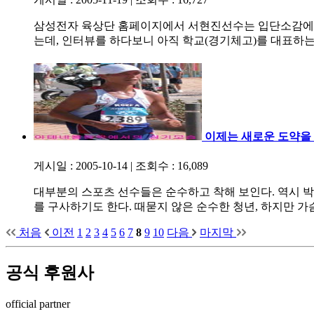
삼성전자 육상단 홈페이지에서 서현진선수는 입단소감에'최
는데, 인터뷰를 하다보니 아직 학교(경기체고)를 대표하
이제는 새로운 도약을 
게시일 : 2005-10-14
|
조회수 : 16,089
대부분의 스포츠 선수들은 순수하고 착해 보인다. 역시 
를 구사하기도 한다. 때묻지 않은 순수한 청년, 하지만 가
처음
이전
1
2
3
4
5
6
7
8
9
10
다음
마지막
공식 후원사
official partner