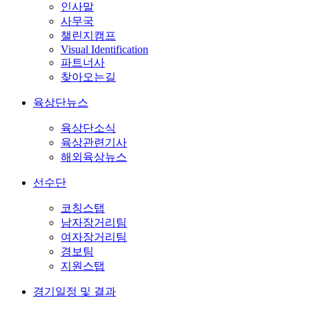
인사말
사무국
챌린지캠프
Visual Identification
파트너사
찾아오는길
육상단뉴스
육상단소식
육상관련기사
해외육상뉴스
선수단
코칭스탭
남자장거리팀
여자장거리팀
경보팀
지원스탭
경기일정 및 결과