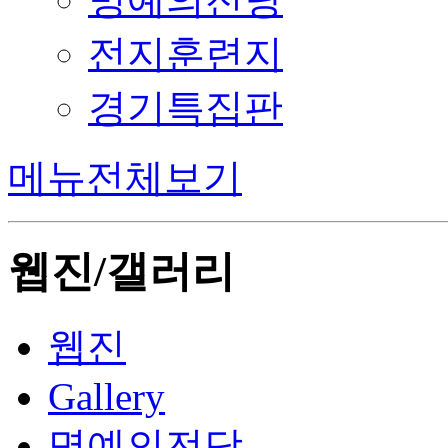
전지훈련지
경기특집판
메뉴전체보기
웹진/갤러리
웹진
Gallery
명예의전당