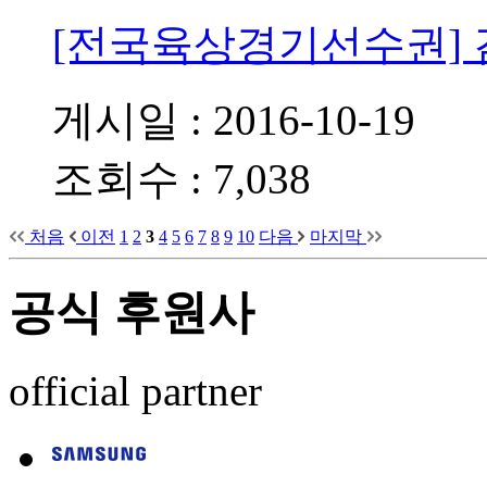
[전국육상경기선수권]
게시일 : 2016-10-19
조회수 : 7,038
처음
이전
1
2
3
4
5
6
7
8
9
10
다음
마지막
공식 후원사
official partner