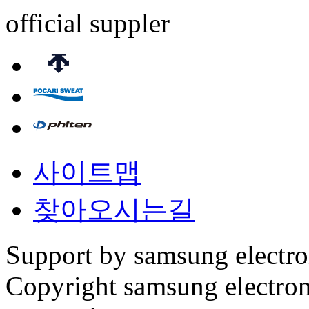
official suppler
사이트맵
찾아오시는길
Support by samsung electr
Copyright samsung electronic