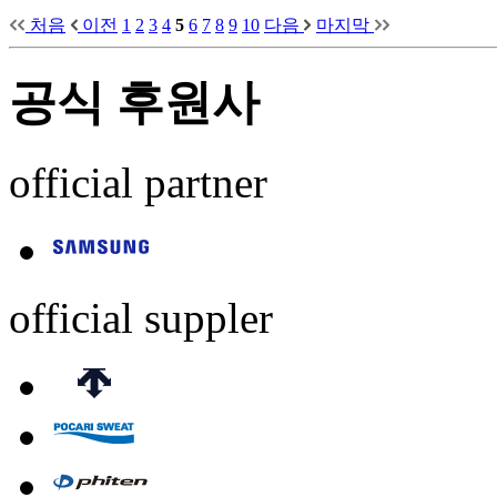
처음
이전
1
2
3
4
5
6
7
8
9
10
다음
마지막
공식 후원사
official partner
official suppler