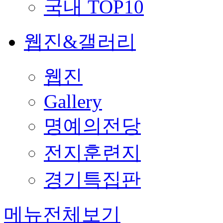
국내 TOP10
웹진&갤러리
웹진
Gallery
명예의전당
전지훈련지
경기특집판
메뉴전체보기