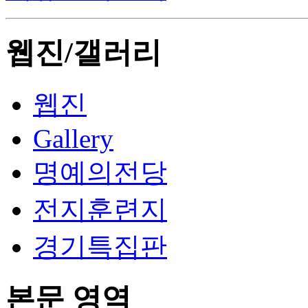
웹진/갤러리
웹진
Gallery
명예의전당
전지훈련지
경기특집판
본문 영역