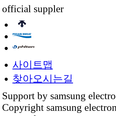
official suppler
사이트맵
찾아오시는길
Support by samsung electr
Copyright samsung electronic