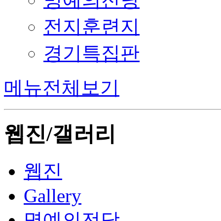
전지훈련지
경기특집판
메뉴전체보기
웹진/갤러리
웹진
Gallery
명예의전당