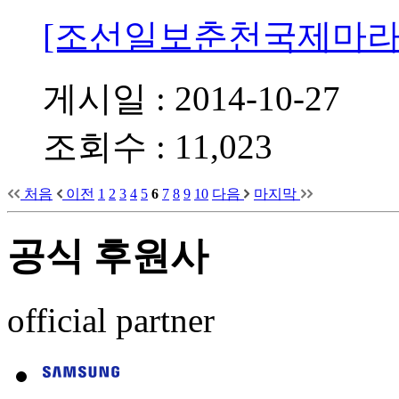
[조선일보춘천국제마라
게시일 : 2014-10-27
조회수 : 11,023
처음
이전
1
2
3
4
5
6
7
8
9
10
다음
마지막
공식 후원사
official partner