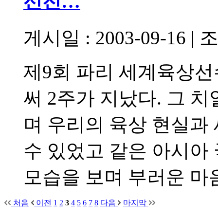
선전…
게시일 : 2003-09-16
|
조
제9회 파리 세계육상선
써 2주가 지났다. 그 
며 우리의 육상 현실과
수 있었고 같은 아시아
모습을 보며 부러운 마
처음
이전
1
2
3
4
5
6
7
8
다음
마지막