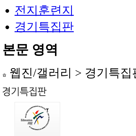
전지훈련지
경기특집판
본문 영역
웹진/갤러리
>
경기특집