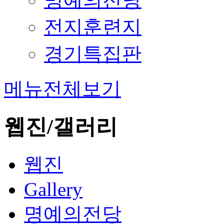
전지훈련지
경기특집판
메뉴전체보기
웹진/갤러리
웹진
Gallery
명예의전당