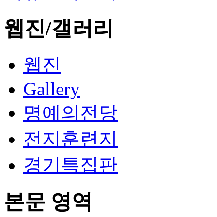
웹진/갤러리
웹진
Gallery
명예의전당
전지훈련지
경기특집판
본문 영역