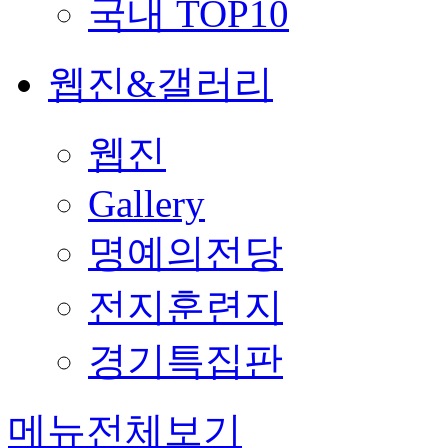
국내 TOP10
웹진&갤러리
웹진
Gallery
명예의전당
전지훈련지
경기특집판
메뉴전체보기