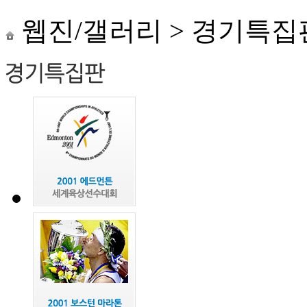
웹진/갤러리
>
경기특집