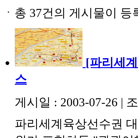
ㆍ
총 37건의 게시물이 등
[파리세계
스
게시일 : 2003-07-26
|
조
파리세계육상선수권 대