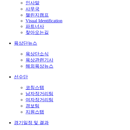
인사말
사무국
챌린지캠프
Visual Identification
파트너사
찾아오는길
육상단뉴스
육상단소식
육상관련기사
해외육상뉴스
선수단
코칭스탭
남자장거리팀
여자장거리팀
경보팀
지원스탭
경기일정 및 결과