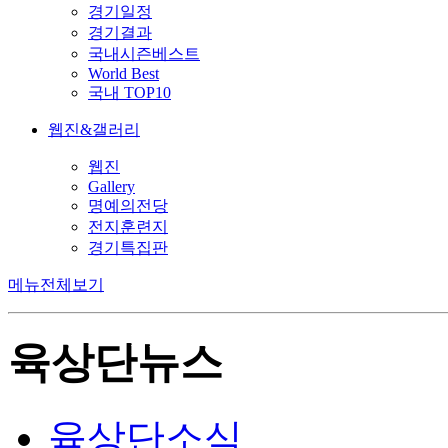
경기일정
경기결과
국내시즌베스트
World Best
국내 TOP10
웹진&갤러리
웹진
Gallery
명예의전당
전지훈련지
경기특집판
메뉴전체보기
육상단뉴스
육상단소식