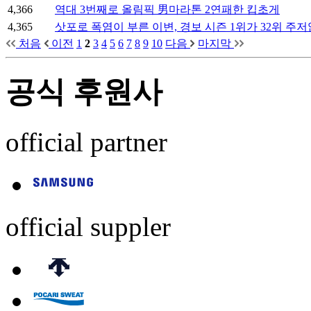
4,366
역대 3번째로 올림픽 男마라톤 2연패한 킵초게
4,365
삿포로 폭염이 부른 이변, 경보 시즌 1위가 32위 주
처음
이전
1
2
3
4
5
6
7
8
9
10
다음
마지막
공식 후원사
official partner
official suppler