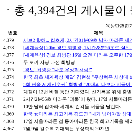
ㆍ
총 4,394건의 게시물
육상단관련기
번호
제목
4,379
서브2 향해... 킵초케, 2시간01분09초 남자 마라톤 
4,378
[세계육상] 20㎞ 경보 최병광, 1시간28분56초로 3
4,377
[세계육상] 경보 최병광 16일 오전·마라톤 오주한 17
4,376
두 토끼 사냥 나선 최병광
4,375
‘경보’ 최병광 “나도 우상혁처럼!”
4,374
한국 최초 세계육상 메달` 김현섭 "우상혁은 시상대 
4,373
5회 연속 세계선수권` 최병광 "20대의 나보다 지금이
4,372
계절이 12번 바뀔 동안 기다렸다. 신기록을 위해 출발
4,371
2시간2분55초 마라톤 `괴물`이 왔다. 17일 서물마라
4,370
10만 달러 잡아라 세계의 건각들 서울을 달린다.
4,369
한국 女마라톤 최고기록 김도연 "내가 넘어야할 상대
4,368
17일 서울마라톤 겸 동아마라톤 한국 최고기록을 깨라
4,367
7월,9월 갈수록 기대되는 우상혁의 2022년