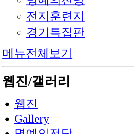
전지훈련지
경기특집판
메뉴전체보기
웹진/갤러리
웹진
Gallery
명예의전당