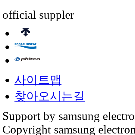
official suppler
사이트맵
찾아오시는길
Support by samsung electr
Copyright samsung electronic