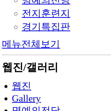
전지훈련지
경기특집판
메뉴전체보기
웹진/갤러리
웹진
Gallery
명예의전당