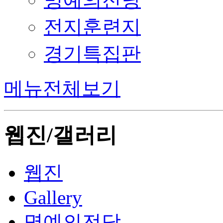
전지훈련지
경기특집판
메뉴전체보기
웹진/갤러리
웹진
Gallery
명예의전당