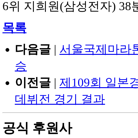
6위 지희원(삼성전자) 38
목록
다음글
|
서울국제마라톤
승
이전글
|
제109회 일
데뷔전 경기 결과
공식 후원사