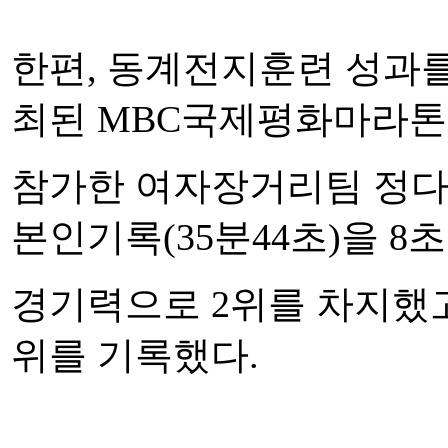
한편, 동계전지훈련 성과
최된 MBC국제평화마라톤대
참가한 여자장거리팀 정다은
본인기록(35분44초)을
8
경기력으로 2위를 차지했고
위를 기록했다.