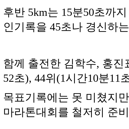
후반 5km는 15분50초까
인기록을 45초나 경신하
함께 출전한 김학수, 홍진표
52초), 44위(1시간10분1
목표기록에는 못 미쳤지만 
마라톤대회를 철저히 준비