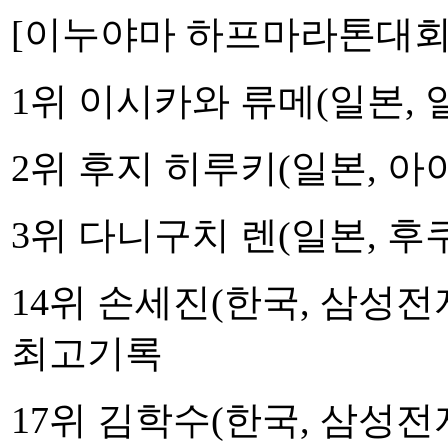
[이누야마 하프마라톤대회
1위 이시카와 류메(일본, 
2위 후지 히루키(일본, 
3위 다니구치 렌(일본, 후
14위 손세진(한국, 삼성
최고기록
17위 김학수(한국, 삼성