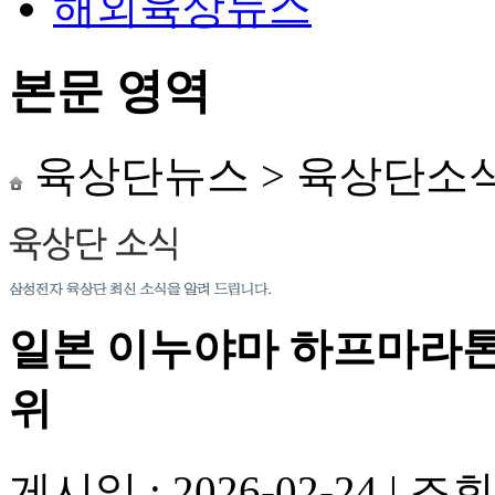
해외육상뉴스
본문 영역
육상단뉴스
>
육상단소
일본 이누야마 하프마라톤
위
게시일 : 2026-02-24
|
조회수