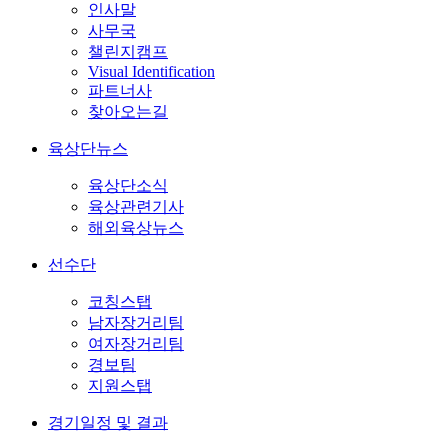
인사말
사무국
챌린지캠프
Visual Identification
파트너사
찾아오는길
육상단뉴스
육상단소식
육상관련기사
해외육상뉴스
선수단
코칭스탭
남자장거리팀
여자장거리팀
경보팀
지원스탭
경기일정 및 결과