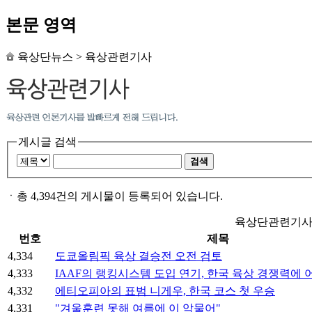
본문 영역
육상단뉴스
>
육상관련기사
게시글 검색
검색
ㆍ
총 4,394건의 게시물이 등록되어 있습니다.
육상단관련기사
번호
제목
4,334
도쿄올림픽 육상 결승전 오전 검토
4,333
IAAF의 랭킹시스템 도입 연기, 한국 육상 경쟁력에 
4,332
에티오피아의 표범 니게우, 한국 코스 첫 우승
4,331
"겨울훈련 못해 여름에 이 악물어"