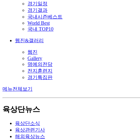
경기일정
경기결과
국내시즌베스트
World Best
국내 TOP10
웹진&갤러리
웹진
Gallery
명예의전당
전지훈련지
경기특집판
메뉴전체보기
육상단뉴스
육상단소식
육상관련기사
해외육상뉴스