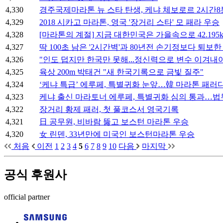
4,330
경주국제마라톤 뉴 스타 탄생, 케냐 체보로르 2시간8
4,329
2018 시카고 마라톤, 영국 '장거리 스타' 모 패라 우승
4,328
[마라톤의 계절] 지금 대한민국은 가을속으로 42.195k
4,327
딱 100초 남은 '2시간벽'과 80년전 손기정보다 퇴보한
4,326
"인도 덥지만 한국만 못해...정신력으로 변수 이겨내
4,325
육상 200m 박태건 "새 한국기록으로 금빛 질주"
4,324
‘케냐 특급’ 에루페, 특별귀화 눈앞…韓 마라톤 패러
4,323
케냐 출신 마라토너 에루페, 특별귀화 심의 통과…법
4,322
장거리 황제 패러, 첫 풀코스서 영국기록
4,321
日 공무원, 비바람 뚫고 보스턴 마라톤 우승
4,320
女 린덴, 33년만에 미국인 보스턴마라톤 우승
처음
이전
1
2
3
4
5
6
7
8
9
10
다음
마지막
공식 후원사
official partner