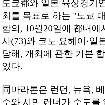
도쿄都와 일본 육상경기연맹은
최를 목표로 하는 "도쿄 
합의, 10월20일에 都내
사(73)와 코노 요헤이·일
담해, 개최에 관한 기본 
었다.
同마라톤은 런던, 뉴욕, 베
수와 시민 런너가 수도를