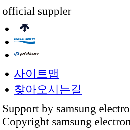
official suppler
사이트맵
찾아오시는길
Support by samsung electr
Copyright samsung electronic