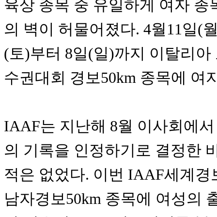
육상 종목 중 유일하게 여자 종
의
벽이 허물어졌다. 4월11일(월
(토)부터
8일(일)까지 이탈리아
수권대회
경보
50km 종목에 
IAAF는 지난해 8월 이사회에
의
기록을 인정하기로 결정한 
적은
없었다. 이번 IAAF세계
남자경보
50km 종목에 여성의