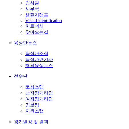
인사말
사무국
챌린지캠프
Visual Identification
파트너사
찾아오는길
육상단뉴스
육상단소식
육상관련기사
해외육상뉴스
선수단
코칭스탭
남자장거리팀
여자장거리팀
경보팀
지원스탭
경기일정 및 결과