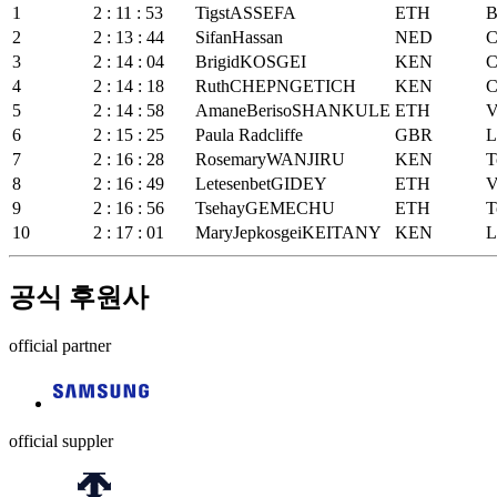
1
2 : 11 : 53
TigstASSEFA
ETH
B
2
2 : 13 : 44
SifanHassan
NED
C
3
2 : 14 : 04
BrigidKOSGEI
KEN
C
4
2 : 14 : 18
RuthCHEPNGETICH
KEN
C
5
2 : 14 : 58
AmaneBerisoSHANKULE
ETH
V
6
2 : 15 : 25
Paula Radcliffe
GBR
L
7
2 : 16 : 28
RosemaryWANJIRU
KEN
T
8
2 : 16 : 49
LetesenbetGIDEY
ETH
V
9
2 : 16 : 56
TsehayGEMECHU
ETH
T
10
2 : 17 : 01
MaryJepkosgeiKEITANY
KEN
L
공식 후원사
official partner
official suppler