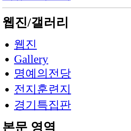
웹진/갤러리
웹진
Gallery
명예의전당
전지훈련지
경기특집판
본문 영역