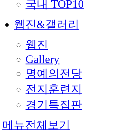
국내 TOP10
웹진&갤러리
웹진
Gallery
명예의전당
전지훈련지
경기특집판
메뉴전체보기