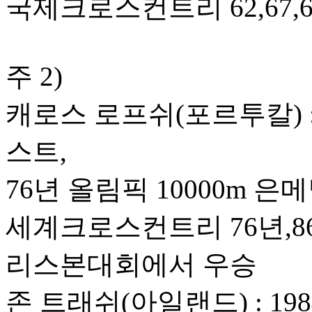
국제크로스컨트리 62,67,6
주 2)
캐로스 로프쉬(포르투칼) 
스트,
76년 올림픽 10000m 은메
세계크로스컨트리 76년,86
리스본대회에서 우승
존 트래쉬(아일랜드) : 