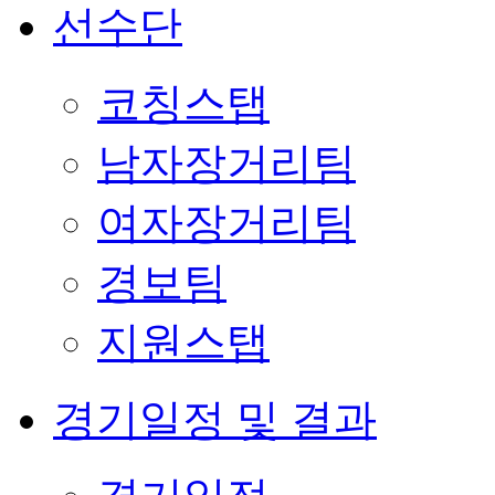
선수단
코칭스탭
남자장거리팀
여자장거리팀
경보팀
지원스탭
경기일정 및 결과