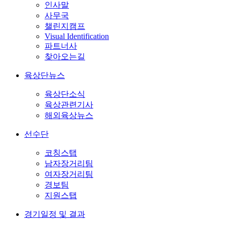
인사말
사무국
챌린지캠프
Visual Identification
파트너사
찾아오는길
육상단뉴스
육상단소식
육상관련기사
해외육상뉴스
선수단
코칭스탭
남자장거리팀
여자장거리팀
경보팀
지원스탭
경기일정 및 결과