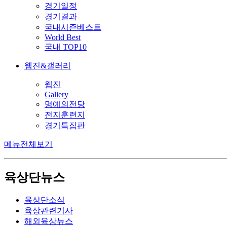
경기일정
경기결과
국내시즌베스트
World Best
국내 TOP10
웹진&갤러리
웹진
Gallery
명예의전당
전지훈련지
경기특집판
메뉴전체보기
육상단뉴스
육상단소식
육상관련기사
해외육상뉴스