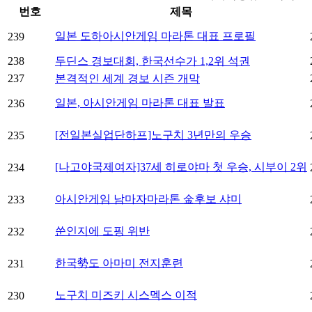
번호
제목
일본 도하아시안게임 마라톤 대표 프로필
239
238
두딘스 경보대회, 한국선수가 1,2위 석권
237
본격적인 세계 경보 시즌 개막
일본, 아시안게임 마라톤 대표 발표
236
[전일본실업단하프]노구치 3년만의 우승
235
[나고야국제여자]37세 히로야마 첫 우승, 시부이 2위
234
아시안게임 남마자마라톤 金후보 샤미
233
쑨인지에 도핑 위반
232
한국勢도 아마미 전지훈련
231
노구치 미즈키 시스멕스 이적
230