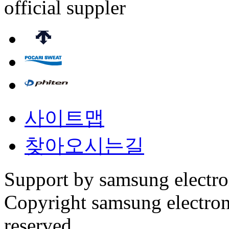
official suppler
사이트맵
찾아오시는길
Support by samsung electr
Copyright samsung electronic
reserved.