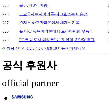
불까, 제3의 바람
229
228
도쿄국제여자마라톤-다크호스는 이은정
완지루 하프마라톤에서 세계신기록
227
226
폴 터갓 뉴욕마라톤에서 드라마틱한 우승!!
"도쿄 대도시 마라톤" 개최 합의,３만명 목표
225
처음
이전
1
2
3
4
5
6
7
8
9
10
다음
마지막
공식 후원사
official partner